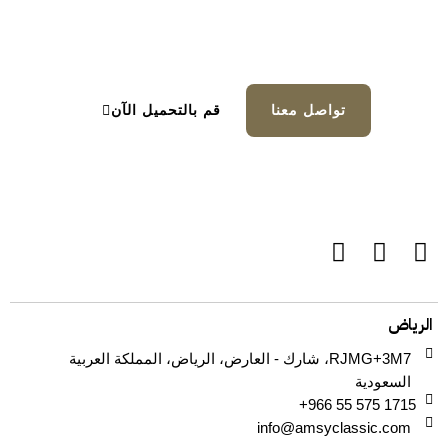
هل أنتم مستعدون لبدء
مشروعكم؟
تواصل معنا
قم بالتحميل الآن
الرياض
RJMG+3M7، شارك - العارض، الرياض، المملكة العربية
السعودية
+966 55 575 1715
info@amsyclassic.com